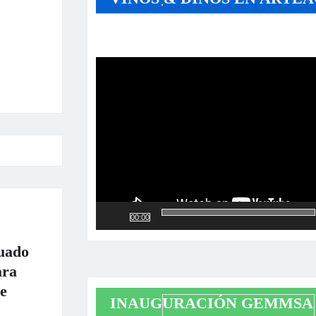
Reproductor
de
vídeo
00:00
uado
ara
e
INAUGURACIÓN GEMMSA 