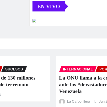
EN VIVO
INTERNACIONAL
PORTADA
SUCE
nes
La ONU llama a la colaboración i
ante los “devastadores” terremoto
Venezuela
La Carbonifera
Jun 25, 2026