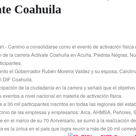
vate Coahuila
oah.- Camino a consolidarse como el evento de activación fí­sica
n de la carrera Actí­vate Coahuila en Acuña, Piedras Negras, N
ticipantes.
evento el Gobernador Rubén Moreira Valdez y su esposa, Carolin
l DIF Coahuila.
ipación de la ciudadaní­a en la carrera y señaló que el objetivo
ventos a nivel nacional en materia de activación fí­sica.
a 30 mil participantes inscritos en todas las regiones del esta
ocinio de las empresas y empresarios: Arca, AHMSA, Peñoles, 
que en el marco de su 70 Aniversario, se sumó a la realización de
 es la única en el paí­s que logra reunir a más de 20 mil corre