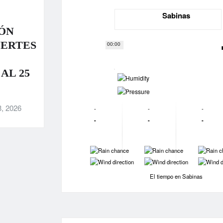
Sabinas
ÓN
UERTES
00:00
AL 25
-
-
3, 2026
-
-
-
-
-
-
-
-
-
-
-
-
El tiempo en Sabinas