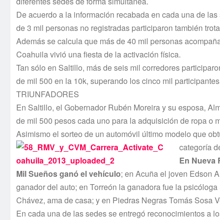
diferentes sedes de forma simultánea.
De acuerdo a la información recabada en cada una de las
de 3 mil personas no registradas participaron también tro
Además se calcula que más de 40 mil personas acompañaron
Coahuila vivió una fiesta de la activación fí­sica.
Tan sólo en Saltillo, más de seis mil corredores participaro
de mil 500 en la 10k, superando los cinco mil participante
TRIUNFADORES
En Saltillo, el Gobernador Rubén Moreira y su esposa, Al
de mil 500 pesos cada uno para la adquisición de ropa o ma
Asimismo el sorteo de un automóvil último modelo que obtu
categorí­a 
En Nueva R
Mil Sueños ganó el vehí­culo
; en Acuña el joven Edson A
ganador del auto; en Torreón la ganadora fue la psicóloga
Chávez, ama de casa; y en Piedras Negras Tomás Sosa Velá
En cada una de las sedes se entregó reconocimientos a los