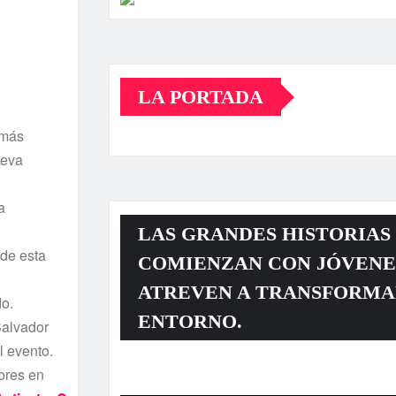
LA PORTADA
 más
ueva
a
LAS GRANDES HISTORIAS
 de esta
COMIENZAN CON JÓVENE
ATREVEN A TRANSFORMA
do.
ENTORNO.
Salvador
l evento.
dores en
Reproductor