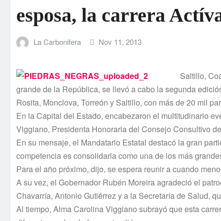
esposa, la carrera Actí­
La Carbonifera
Nov 11, 2013
Saltillo, C
grande de la República, se llevó a cabo la segunda edició
Rosita, Monclova, Torreón y Saltillo, con más de 20 mil par
En la Capital del Estado, encabezaron el multitudinario 
Viggiano, Presidenta Honoraria del Consejo Consultivo de
En su mensaje, el Mandatario Estatal destacó la gran partic
competencia es consolidarla como una de los más grandes e
Para el año próximo, dijo, se espera reunir a cuando menos 
A su vez, el Gobernador Rubén Moreira agradeció el patr
Chavarrí­a, Antonio Gutiérrez y a la Secretarí­a de Salud, 
Al tiempo, Alma Carolina Viggiano subrayó que esta carrera