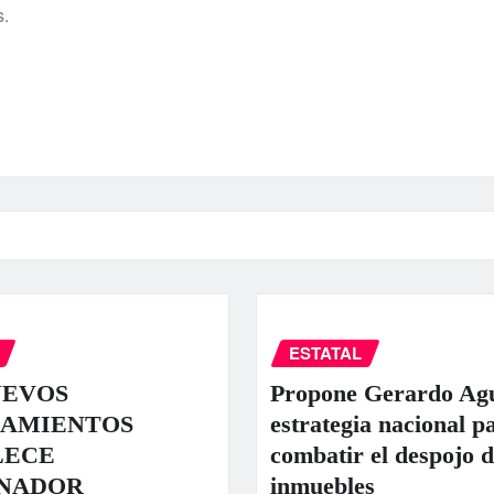
s.
ESTATAL
UEVOS
Propone Gerardo Ag
AMIENTOS
estrategia nacional p
LECE
combatir el despojo d
NADOR
inmuebles