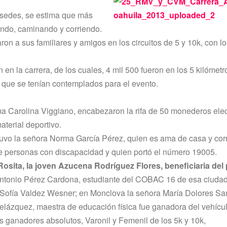
 sedes, se estima que más
tando, caminando y corriendo.
 a sus familiares y amigos en los circuitos de 5 y 10k, con l
n en la carrera, de los cuales, 4 mil 500 fueron en los 5 kilómet
s que se tení­an contemplados para el evento.
ma Carolina Viggiano, encabezaron la rifa de 50 monederos ele
terial deportivo.
vo la señora Norma Garcí­a Pérez, quien es ama de casa y corr
de personas con discapacidad y quien portó el número 19005.
osita, la joven Azucena Rodrí­guez Flores, beneficiaria de
ntonio Pérez Cardona, estudiante del COBAC 16 de esa ciudad
 Sofí­a Valdez Wesner; en Monclova la señora Marí­a Dolores Sa
zquez, maestra de educación fí­sica fue ganadora del vehí­cul
 ganadores absolutos, Varonil y Femenil de los 5k y 10k,