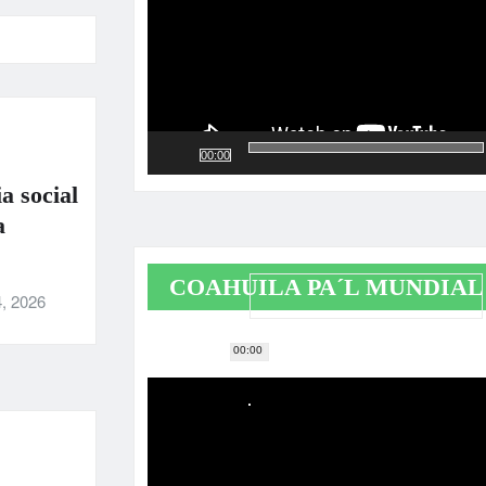
00:00
a social
a
COAHUILA PA´L MUNDIAL
, 2026
00:00
Reproductor
de
vídeo