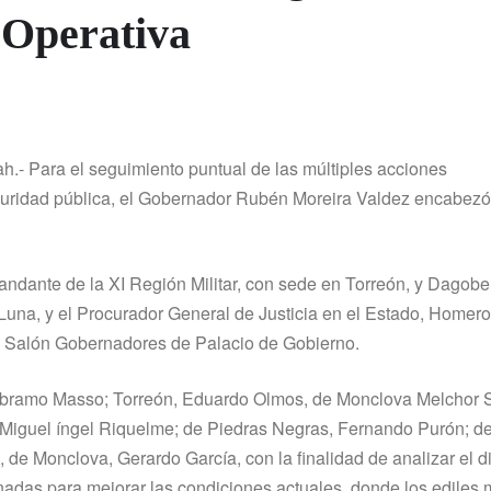
 Operativa
oah.- Para el seguimiento puntual de las múltiples acciones
seguridad pública, el Gobernador Rubén Moreira Valdez encabez
ndante de la XI Región Militar, con sede en Torreón, y Dagobe
Luna, y el Procurador General de Justicia en el Estado, Home
 el Salón Gobernadores de Palacio de Gobierno.
có Abramo Masso; Torreón, Eduardo Olmos, de Monclova Melchor
, Miguel íngel Riquelme; de Piedras Negras, Fernando Purón; 
 de Monclova, Gerardo Garcí­a, con la finalidad de analizar el d
inadas para mejorar las condiciones actuales, donde los ediles 