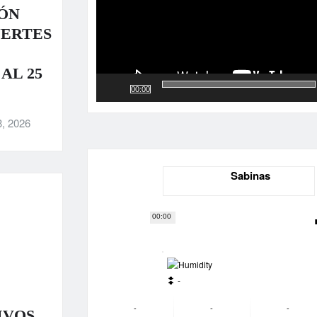
ÓN
UERTES
AL 25
00:00
3, 2026
Sabinas
00:00
-
-
-
-
-
IVOS