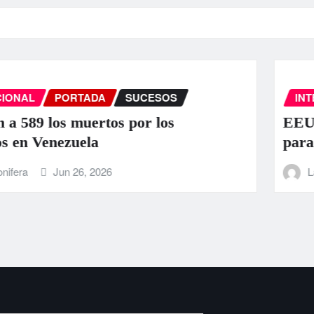
INTERNACIONAL
PORTADA
SUCESOS
EEUU anuncia una ayuda de 130 mill
para Venezuela tras el doble terremot
La Carbonifera
Jun 25, 2026