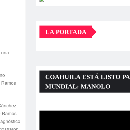
LA PORTADA
ó una
rto
COAHUILA ESTÁ LISTO PA
ro Ramos
MUNDIAL: MANOLO
Reproductor
 Sánchez,
de
de Ramos
vídeo
iagnóstico
mostraron