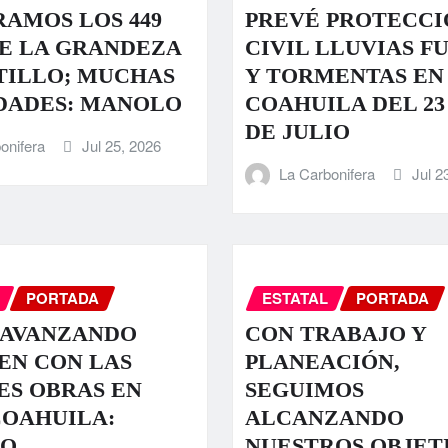
AMOS LOS 449
PREVÉ PROTECCI
E LA GRANDEZA
CIVIL LLUVIAS F
TILLO; MUCHAS
Y TORMENTAS EN
DADES: MANOLO
COAHUILA DEL 23 
DE JULIO
onifera
Jul 25, 2026
La Carbonifera
Jul 2
PORTADA
ESTATAL
PORTADA
 AVANZANDO
CON TRABAJO Y
EN CON LAS
PLANEACIÓN,
S OBRAS EN
SEGUIMOS
COAHUILA:
ALCANZANDO
O
NUESTROS OBJET