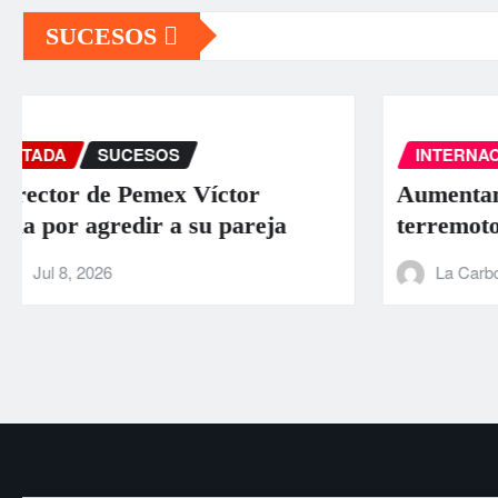
SUCESOS
INTERNACIONAL
PORTADA
SUCESOS
Aumentan a 589 los muertos por los
terremotos en Venezuela
La Carbonifera
Jun 26, 2026