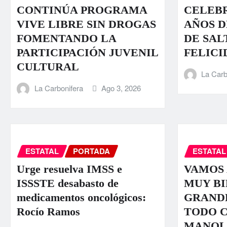
CONTINÚA PROGRAMA
CELEBR
VIVE LIBRE SIN DROGAS
AÑOS D
FOMENTANDO LA
DE SAL
PARTICIPACIÓN JUVENIL
FELICI
CULTURAL
La Carb
La Carbonifera
Ago 3, 2026
ESTATAL
PORTADA
ESTATAL
Urge resuelva IMSS e
VAMOS
ISSSTE desabasto de
MUY BI
medicamentos oncológicos:
GRANDE
Rocío Ramos
TODO 
MANOL