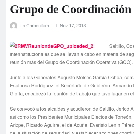
Grupo de Coordinación
La Carbonifera
Nov 17, 2013
Saltillo, C
interinstitucionales que se llevan a cabo en materia de 
reunión más del Grupo de Coordinación Operativa (GCO).
Junto a los Generales Augusto Moisés Garcí­a Ochoa, coma
Espinosa Rodrí­guez; el Secretario de Gobierno, Armando 
Gloria, encabezó la reunión de trabajo que tuvo lugar en
Se convocó a los alcaldes y acudieron de Saltillo, Jeri
así­ como los Presidentes Municipales Electos de Torreón
Arizpe, Ricardo Aguirre, el de Acuña, Evaristo Lenin Pérez,
de la situación de seguridad, y establecer acciones coord