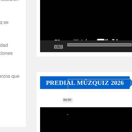
q se
idad
00:00
ciones
uerzos que
PREDIAL MÚZQUIZ 2026
00:00
Reproductor
de
vídeo