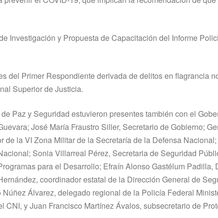
de Investigación y Propuesta de Capacitación del Informe Polic
es del Primer Respondiente derivada de delitos en flagrancia n
nal Superior de Justicia.
n de Paz y Seguridad estuvieron presentes también con el Gobe
uevara; José María Fraustro Siller, Secretario de Gobierno; Ge
de la VI Zona Militar de la Secretaría de la Defensa Nacional
acional; Sonia Villarreal Pérez, Secretaria de Seguridad Públi
rogramas para el Desarrollo; Efraín Alonso Gastélum Padilla,
Hernández, coordinador estatal de la Dirección General de Seg
 Núñez Álvarez, delegado regional de la Policía Federal Ministe
 CNI, y Juan Francisco Martínez Ávalos, subsecretario de Pro