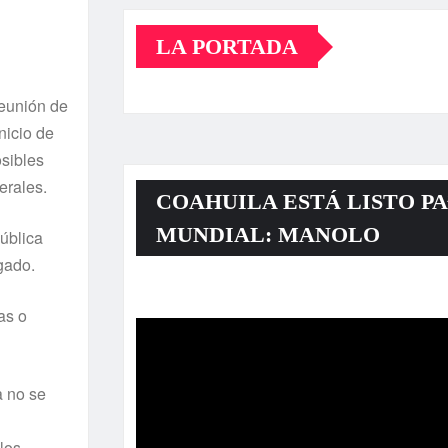
LA PORTADA
Reunión de
nicio de
sibles
erales.
COAHUILA ESTÁ LISTO PA
MUNDIAL: MANOLO
pública
gado.
Reproductor
as o
de
vídeo
a no se
los