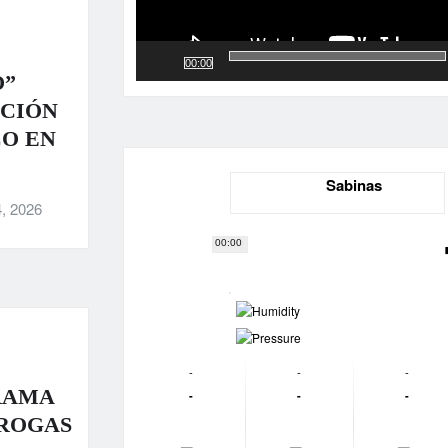
00:00
O”
ACIÓN
CO EN
Sabinas
, 2026
00:00
-
-
-
-
-
RAMA
-
-
-
DROGAS