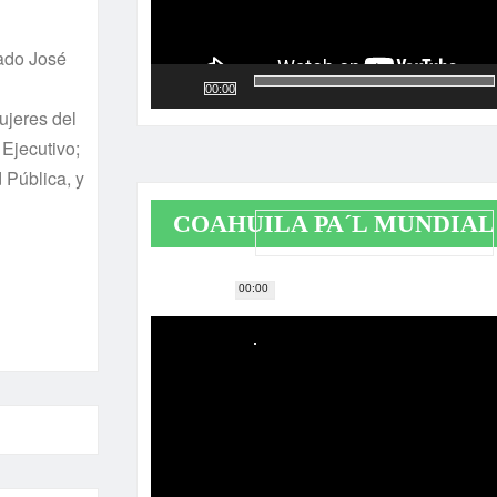
rado José
00:00
ujeres del
Ejecutivo;
 Pública, y
COAHUILA PA´L MUNDIAL
00:00
Reproductor
de
vídeo