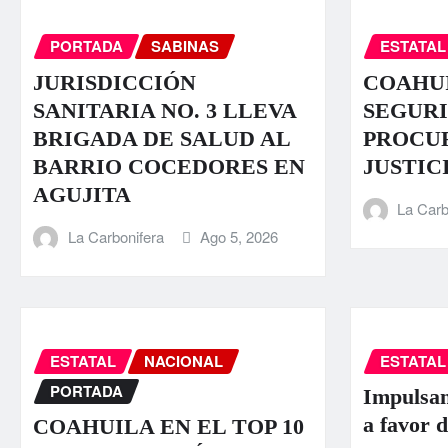
PORTADA
SABINAS
ESTATAL
JURISDICCIÓN
COAHUI
SANITARIA NO. 3 LLEVA
SEGURI
BRIGADA DE SALUD AL
PROCU
BARRIO COCEDORES EN
JUSTIC
AGUJITA
La Carb
La Carbonifera
Ago 5, 2026
ESTATAL
NACIONAL
ESTATAL
PORTADA
Impulsan
a favor d
COAHUILA EN EL TOP 10