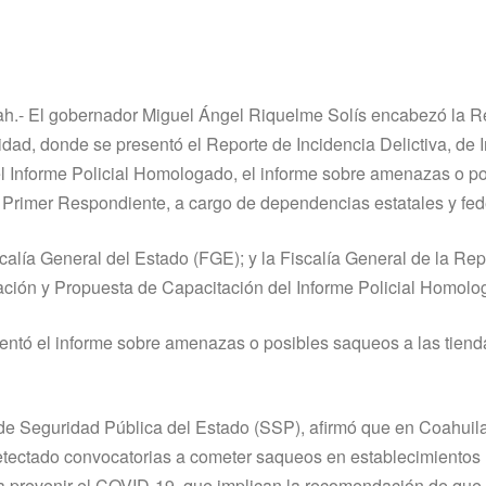
oah.- El gobernador Miguel Ángel Riquelme Solís encabezó la 
dad, donde se presentó el Reporte de Incidencia Delictiva, de I
l Informe Policial Homologado, el informe sobre amenazas o po
Primer Respondiente, a cargo de dependencias estatales y fed
scalía General del Estado (FGE); y la Fiscalía General de la Re
gación y Propuesta de Capacitación del Informe Policial Homolo
sentó el informe sobre amenazas o posibles saqueos a las tiend
ría de Seguridad Pública del Estado (SSP), afirmó que en Coahuil
etectado convocatorias a cometer saqueos en establecimientos
ra prevenir el COVID-19, que implican la recomendación de que 