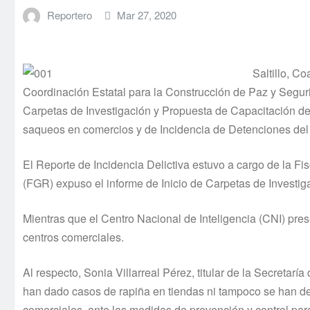
Reportero
Mar 27, 2020
Saltillo, C
Coordinación Estatal para la Construcción de Paz y Seguri
Carpetas de Investigación y Propuesta de Capacitación de
saqueos en comercios y de Incidencia de Detenciones del 
El Reporte de Incidencia Delictiva estuvo a cargo de la Fi
(FGR) expuso el informe de Inicio de Carpetas de Investi
Mientras que el Centro Nacional de Inteligencia (CNI) pre
centros comerciales.
Al respecto, Sonia Villarreal Pérez, titular de la Secreta
han dado casos de rapiña en tiendas ni tampoco se han d
comerciales, ante las medidas de prevención y control pa