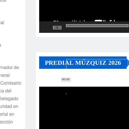
ial
00:00
o
PREDIAL MÚZQUIZ 2026
rnador de
neral
00:00
Reproductor
; Comisario
de
ca del
vídeo
 Delegado
uridad en
rial en
tección