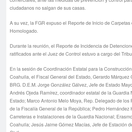
ciudadanos no salgan de sus casas.
A su vez, la FGR expuso el Reporte de Inicio de Carpetas 
Homologado.
Durante la reunión, el Reporte de Incidencia de Detencion
ratificados ante el Juez de Control estuvo a cargo del Tribu
En la sesión de Coordinación Estatal para la Construcció
Coahuila, el Fiscal General del Estado, Gerardo Márquez G
BRG. D.E.M. Jorge González Gálvez, Jefe de Estado Mayor 
Andrés Ojeda Ramírez, coordinador estatal de la Guardia N
Estado; Marco Antonio Melo Moya, Rep. Delegado de los P
de la Fiscalía General de la República; Pedro Hernández 
Carreteras e Instalaciones de la Guardia Nacional; Erasmo
Coahuila; Jesús Jaime Gómez Macías, Jefe de Estación del