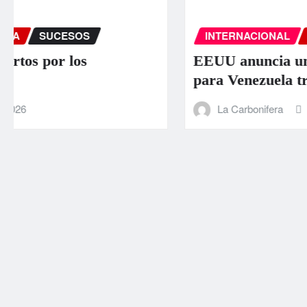
INTERNACIONAL
PORTADA
SUCESOS
EEUU anuncia una ayuda de 130 millones
para Venezuela tras el doble terremoto
La Carbonifera
Jun 25, 2026