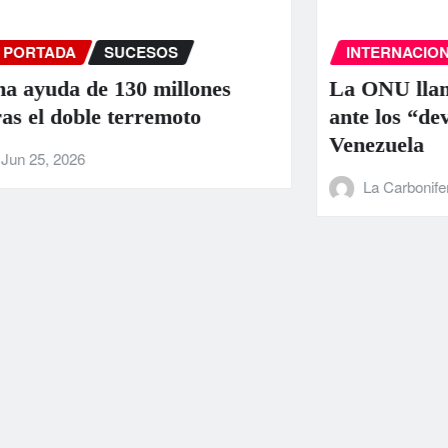
INTERNACIONAL
PORTADA
SUCESOS
La ONU llama a la colaboración intern
ante los “devastadores” terremotos en
Venezuela
La Carbonifera
Jun 25, 2026