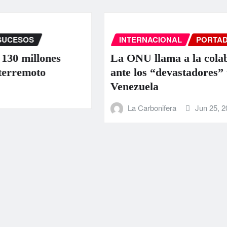
INTERNACIONAL
PORTADA
SUCE
nes
La ONU llama a la colaboración i
ante los “devastadores” terremoto
Venezuela
La Carbonifera
Jun 25, 2026