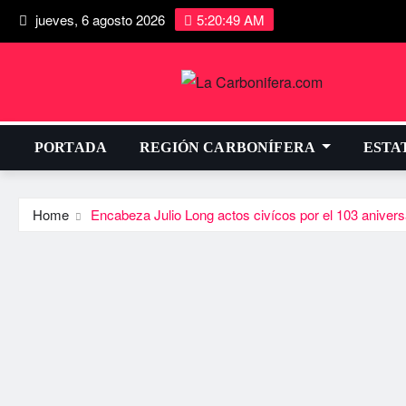
jueves, 6 agosto 2026
5:20:50 AM
PORTADA
REGIÓN CARBONÍFERA
ESTA
Home
Encabeza Julio Long actos civícos por el 103 aniversa