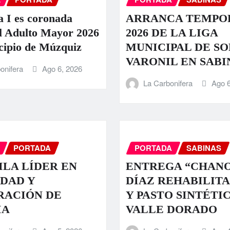
a I es coronada
ARRANCA TEMPO
l Adulto Mayor 2026
2026 DE LA LIGA
cipio de Múzquiz
MUNICIPAL DE S
VARONIL EN SABI
onifera
Ago 6, 2026
La Carbonifera
Ago 6
PORTADA
PORTADA
SABINAS
LA LÍDER EN
ENTREGA “CHAN
DAD Y
DÍAZ REHABILIT
RACIÓN DE
Y PASTO SINTÉTI
IA
VALLE DORADO