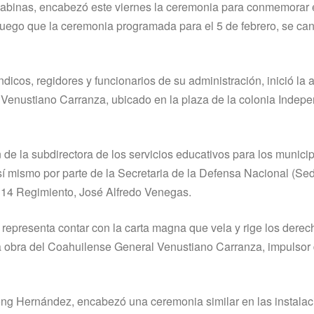
abinas, encabezó este viernes la ceremonia para conmemorar 
, luego que la ceremonia programada para el 5 de febrero, se ca
icos, regidores y funcionarios de su administración, inició la a
n Venustiano Carranza, ubicado en la plaza de la colonia Indep
n de la subdirectora de los servicios educativos para los munici
 mismo por parte de la Secretaria de la Defensa Nacional (Se
l 14 Regimiento, José Alfredo Venegas.
 representa contar con la carta magna que vela y rige los derec
 la obra del Coahuilense General Venustiano Carranza, impulsor 
Long Hernández, encabezó una ceremonia similar en las instala