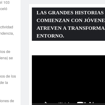
el 103
nceló
LAS GRANDES HISTORIAS
COMIENZAN CON JÓVENE
ctividad
ATREVEN A TRANSFORMA
endencia,
ENTORNO.
Reproductor
pios de
de
dena) se
vídeo
hos de los
de la
ciones de