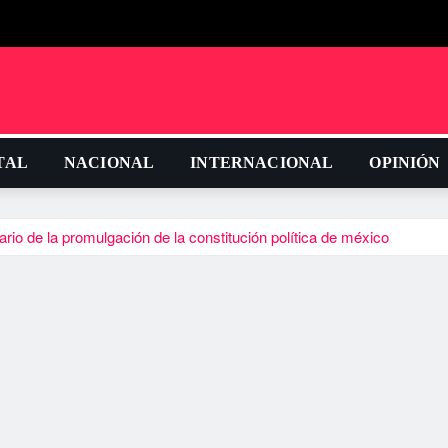
TAL
NACIONAL
INTERNACIONAL
OPINIÓN
rio de la promulgación de la constitución política de méxico