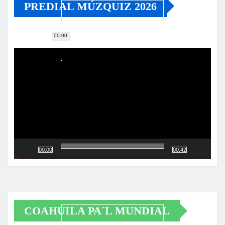
PREDIAL MÚZQUIZ 2026
00:00
Reproductor
de
vídeo
00:00
00:42
COAHUILA PA´L MUNDIAL