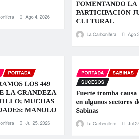
FOMENTANDO LA
PARTICIPACIÓN J
onifera
Ago 4, 2026
CULTURAL
La Carbonifera
Ago 3
PORTADA
PORTADA
SABINAS
SUCESOS
AMOS LOS 449
E LA GRANDEZA
Fuerte tromba causa
TILLO; MUCHAS
en algunos sectores d
DADES: MANOLO
Sabinas
onifera
Jul 25, 2026
La Carbonifera
Jul 2