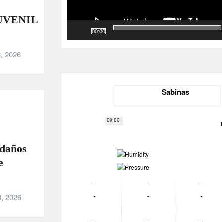
UVENIL
00:00
, 2026
Sabinas
00:00
 daños
-
e
-
-
-
-
-
-
-
3, 2026