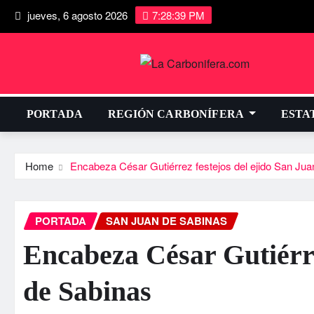
jueves, 6 agosto 2026
7:28:40 PM
PORTADA
REGIÓN CARBONÍFERA
ESTA
Home
Encabeza César Gutiérrez festejos del ejido San Jua
PORTADA
SAN JUAN DE SABINAS
Encabeza César Gutiérre
de Sabinas