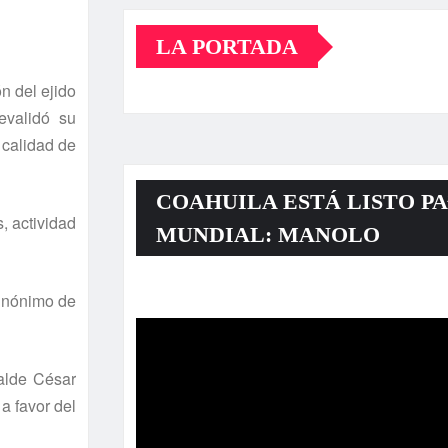
LA PORTADA
n del ejido
evalidó su
 calidad de
COAHUILA ESTÁ LISTO PA
, actividad
MUNDIAL: MANOLO
Reproductor
sinónimo de
de
vídeo
calde César
a favor del