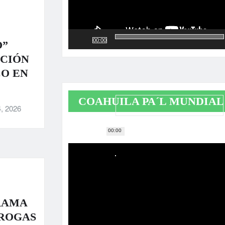
00:00
O”
ACIÓN
CO EN
COAHUILA PA´L MUNDIAL
, 2026
00:00
Reproductor
de
vídeo
RAMA
DROGAS