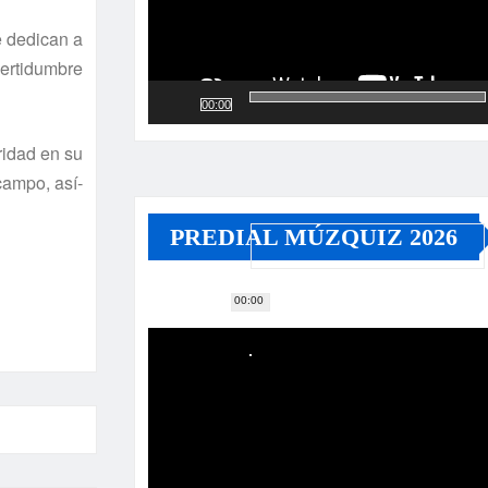
e dedican a
certidumbre
00:00
ridad en su
campo, así­
PREDIAL MÚZQUIZ 2026
00:00
Reproductor
de
vídeo