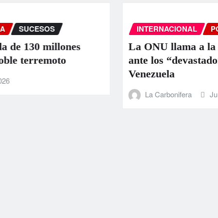
INTERNACIONAL
PORTADA
SUCE
nes
La ONU llama a la colaboración i
ante los “devastadores” terremoto
Venezuela
La Carbonifera
Jun 25, 2026