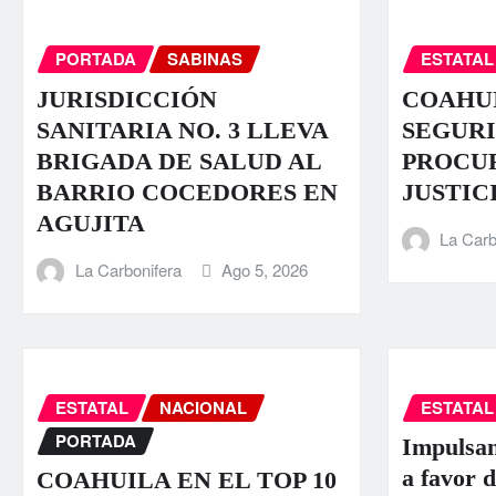
PORTADA
SABINAS
ESTATAL
JURISDICCIÓN
COAHUI
SANITARIA NO. 3 LLEVA
SEGURI
BRIGADA DE SALUD AL
PROCU
BARRIO COCEDORES EN
JUSTIC
AGUJITA
La Carb
La Carbonifera
Ago 5, 2026
ESTATAL
NACIONAL
ESTATAL
PORTADA
Impulsan
a favor d
COAHUILA EN EL TOP 10