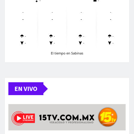
-
-
-
-
-
-
-
-
-
-
-
-
-
-
-
-
-
-
El tiempo en Sabinas
EN VIVO