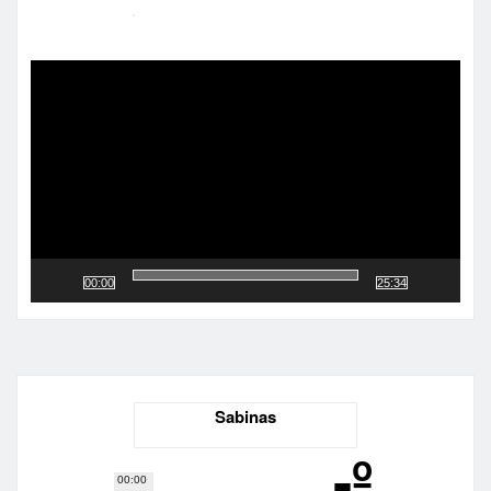
Reproductor
de
vídeo
00:00
25:34
Sabinas
-º
00:00