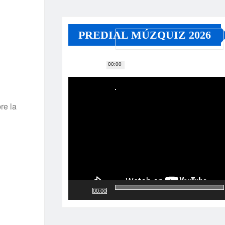
PREDIAL MÚZQUIZ 2026
00:00
Reproductor
de
vídeo
re la
00:00