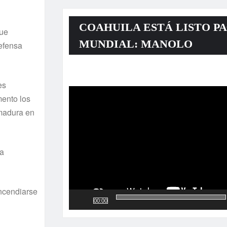
COAHUILA ESTÁ LISTO PA
que
MUNDIAL: MANOLO
Defensa
Reproductor
es
de
mento los
vídeo
emadura en
la
incendiarse
00:00