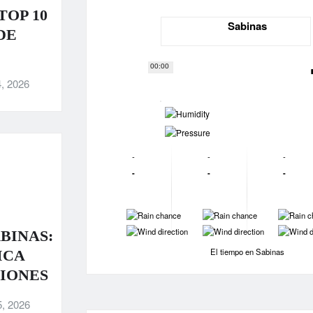
TOP 10
Sabinas
DE
00:00
, 2026
-
-
-
-
-
-
-
-
-
-
-
-
-
-
BINAS:
El tiempo en Sabinas
ICA
IONES
5, 2026