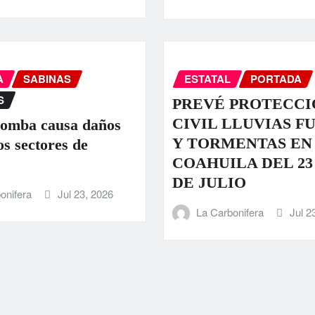
A
SABINAS
ESTATAL
PORTADA
S
PREVÉ PROTECCI
CIVIL LLUVIAS F
romba causa daños
Y TORMENTAS EN
os sectores de
COAHUILA DEL 23 
DE JULIO
onifera
Jul 23, 2026
La Carbonifera
Jul 2