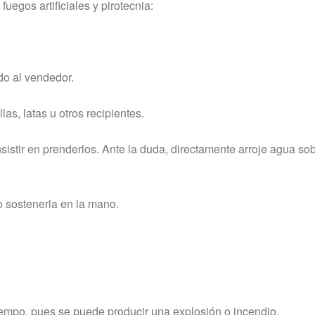
egos artificiales y pirotecnia:
o al vendedor.
s, latas u otros recipientes.
istir en prenderlos. Ante la duda, directamente arroje agua sob
 sostenerla en la mano.
mpo, pues se puede producir una explosión o incendio.