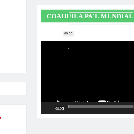
COAHUILA PA´L MUNDIAL
.
00:00
Reproductor
de
vídeo
00:00