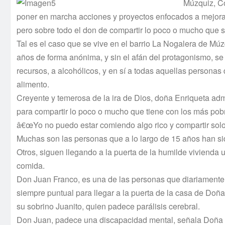
Múzquiz, Co
poner en marcha acciones y proyectos enfocados a mejorar
pero sobre todo el don de compartir lo poco o mucho que s
Tal es el caso que se vive en el barrio La Nogalera de M
años de forma anónima, y sin el afán del protagonismo, s
recursos, a alcohólicos, y en sí­ a todas aquellas persona
alimento.
Creyente y temerosa de la ira de Dios, doña Enriqueta adm
para compartir lo poco o mucho que tiene con los más pob
â€œYo no puedo estar comiendo algo rico y compartir solo s
Muchas son las personas que a lo largo de 15 años han si
Otros, siguen llegando a la puerta de la humilde vivienda
comida.
Don Juan Franco, es una de las personas que diariamente
siempre puntual para llegar a la puerta de la casa de Doña 
su sobrino Juanito, quien padece parálisis cerebral.
Don Juan, padece una discapacidad mental, señala Doña 