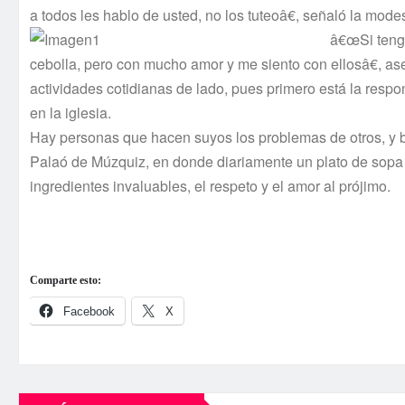
a todos les hablo de usted, no los tuteoâ€, señaló la mode
â€œSi tengo
cebolla, pero con mucho amor y me siento con ellosâ€, a
actividades cotidianas de lado, pues primero está la respon
en la iglesia.
Hay personas que hacen suyos los problemas de otros, y 
Palaó de Múzquiz, en donde diariamente un plato de sopa o
ingredientes invaluables, el respeto y el amor al prójimo.
Comparte esto:
Facebook
X