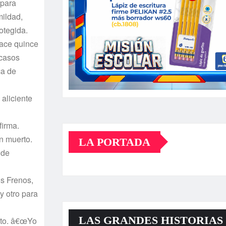
 para
mildad,
otegida.
hace quince
scasos
ca de
aliciente
firma.
n muerto.
LA PORTADA
 de
s Frenos,
y otro para
LAS GRANDES HISTORIAS
eto. â€œYo