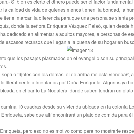
ah.- Si bien es cierto el dinero puede ser el factor fundamental
 la calidad de vida de quienes menos tienen, la bondad, la hu
e tiene, marcan la diferencia para que una persona se sienta pr
úzquiz, donde la señora Enriqueta Vázquez Palaó, quien desde 
e ha dedicado en alimentar a adultos mayores, a personas de e
s de escasos recursos que llegan a la puerta de su hogar en bus
ite que los pasajes plasmados en el evangelio son su principal 
res.
opa o frijoles con los demás, el de arriba me está viendoâ€, a
do literalmente alimentados por Doña Enriqueta. Algunos ya ha
 ubicada en el barrio La Nogalera, donde saben tendrán un plato
 camina 10 cuadras desde su vivienda ubicada en la colonia Lo
Enriqueta, sabe que allí­ encontrará un plato de comida para él 
Enriqueta, pero eso no es motivo como para no mostrarle resp