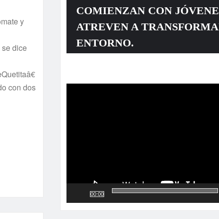
COMIENZAN CON JÓVENE
omate y
ATREVEN A TRANSFORMA
ENTORNO.
 se dice
Quetitaâ€
Reproductor
ado con dos
de
vídeo
00:00