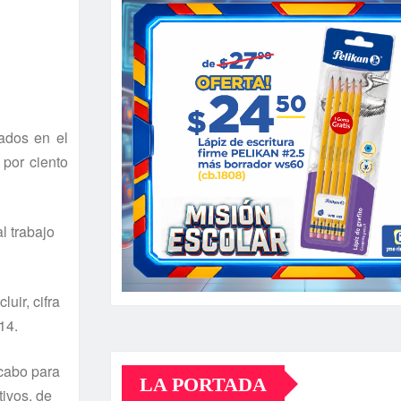
rados en el
por ciento
l trabajo
uir, cifra
14.
 cabo para
LA PORTADA
tivos, de