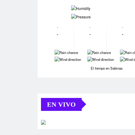
-
-
-
-
-
-
-
-
-
-
-
-
-
-
El tiempo en Sabinas
EN VIVO