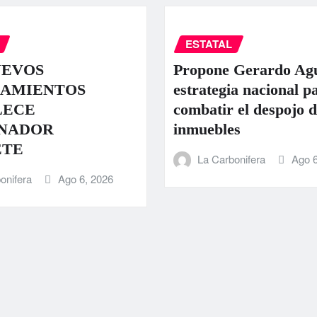
ESTATAL
UEVOS
Propone Gerardo Ag
AMIENTOS
estrategia nacional p
LECE
combatir el despojo d
NADOR
inmuebles
ETE
La Carbonifera
Ago 6
onifera
Ago 6, 2026