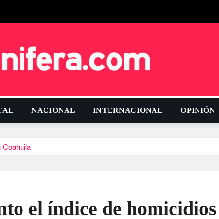
TAL
NACIONAL
INTERNACIONAL
OPINIÓN
n Coahuila
to el í­ndice de homicidios