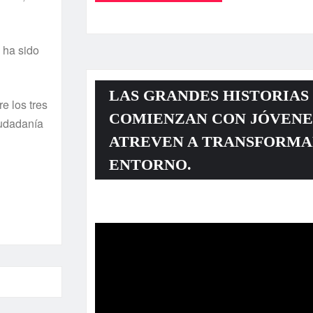
 ha sido
LAS GRANDES HISTORIAS
e los tres
COMIENZAN CON JÓVENE
udadaní­a
ATREVEN A TRANSFORMA
ENTORNO.
Reproductor
de
vídeo