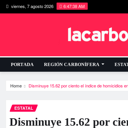
viernes, 7 agosto 2026
6:47:39 AM
PORTADA
REGIÓN CARBONÍFERA
ESTA
Home
Disminuye 15.62 por ciento el í­ndice de homicidios e
ESTATAL
Disminuye 15.62 por cien