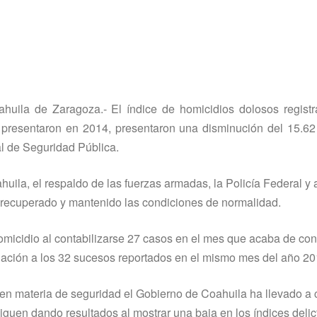
oahuila de Zaragoza.- El í­ndice de homicidios dolosos regist
resentaron en 2014, presentaron una disminución del 15.62 
al de Seguridad Pública.
ila, el respaldo de las fuerzas armadas, la Policí­a Federal y a
 recuperado y mantenido las condiciones de normalidad.
homicidio al contabilizarse 27 casos en el mes que acaba de concl
elación a los 32 sucesos reportados en el mismo mes del año 20
en materia de seguridad el Gobierno de Coahuila ha llevado a
guen dando resultados al mostrar una baja en los í­ndices delic