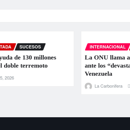
INTERNACIONAL
PORTADA
SUCE
nes
La ONU llama a la colaboración i
ante los “devastadores” terremoto
Venezuela
La Carbonifera
Jun 25, 2026