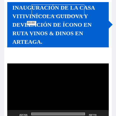
INAUGURACIÓN DE LA CASA
VITIVINÍCOLA GUIDOVA Y
00:00
DEVELACIÓN DE ÍCONO EN
RUTA VINOS & DINOS EN
ARTEAGA.
Reproductor
de
vídeo
00:00
35:11