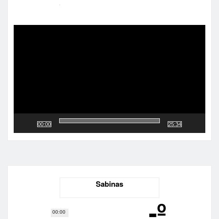
Reproductor
de
vídeo
00:00
25:34
Sabinas
-º
00:00