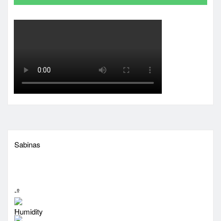
Sabinas
-º
-