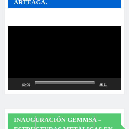
ARTEAGA.
Reproductor
de
vídeo
00:00
35:11
INAUGURACIÓN GEMMSA –