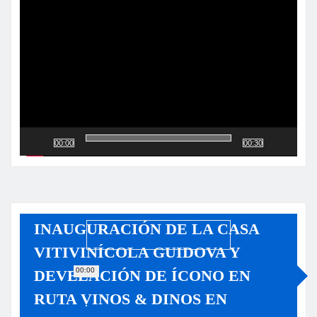
de
vídeo
00:00
00:30
INAUGURACIÓN DE LA CASA
VITIVINÍCOLA GUIDOVA Y
00:00
DEVELACIÓN DE ÍCONO EN
RUTA VINOS & DINOS EN