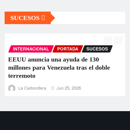
SUCESOS
RTADA
SUCESOS
INTERNACIONAL
PO
ayuda de 130
La ONU llama a la c
ela tras el doble
internacional ante l
terremotos en Venez
 25, 2026
La Carbonifera
Jun 