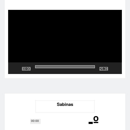
Reproductor
de
vídeo
00:00
25:34
Sabinas
-º
00:00