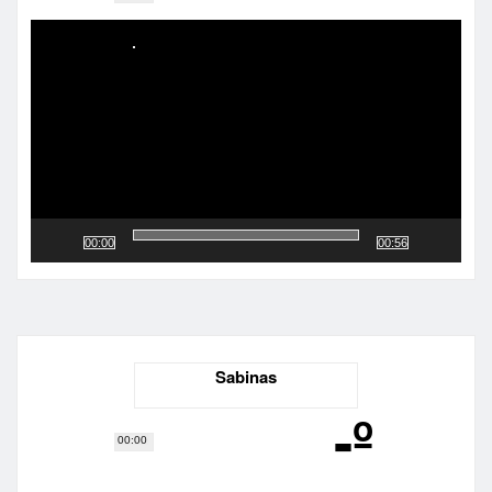
Reproductor
de
vídeo
00:00
00:56
Sabinas
-º
00:00