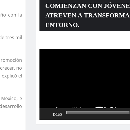
COMIENZAN CON JÓVENE
ATREVEN A TRANSFORMA
año con la
ENTORNO.
de tres mil
Reproductor
de
vídeo
 promoción
crecer, no
 explicó el
 México, e
desarrollo
00:00