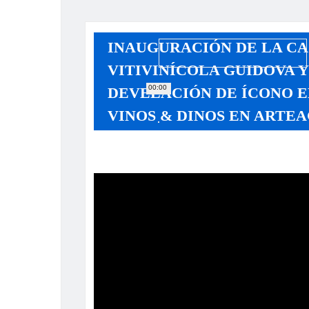
INAUGURACIÓN DE LA CA
VITIVINÍCOLA GUIDOVA 
00:00
DEVELACIÓN DE ÍCONO E
VINOS & DINOS EN ARTEA
Reproductor
de
vídeo