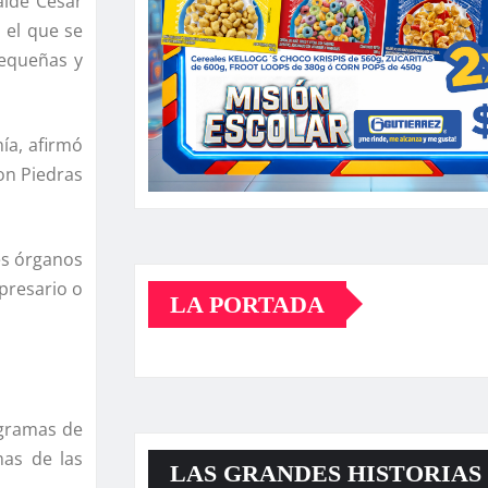
alde Cesar
 el que se
pequeñas y
­a, afirmó
on Piedras
es órganos
presario o
LA PORTADA
ogramas de
as de las
LAS GRANDES HISTORIAS