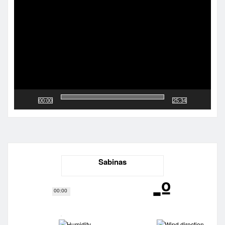
de
vídeo
00:00
25:34
Sabinas
-º
00:00
-
-