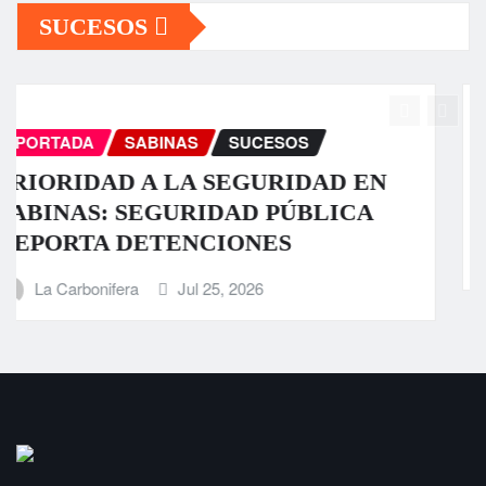
SUCESOS
PORTADA
SABINAS
SUCESOS
Fuerte tromba causa daños en algunos
sectores de Sabinas
La Carbonifera
Jul 23, 2026