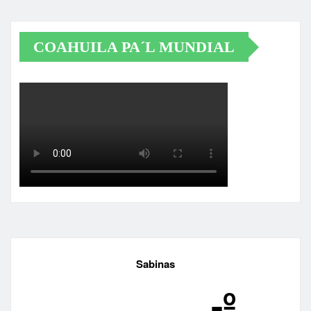
COAHUILA PA´L MUNDIAL
Sabinas
-º