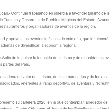
oah.- Continuar trabajando en sinergia a favor del turismo de 
a de Turismo y Desarrollo de Pueblos Mágicos del Estado, Azu
estauranteros y organizadores de eventos de la región.
tad y apoyo a los eventos turísticos de este año, que fortalecerá
 además de diversificar la economía regional.
olís de impulsar la industria del turismo y de respaldar los e
as partes del País.
adena de valor del turismo, de los empresarios y de los alca
olidados, referentes al ramo deportivo, de aventura y recreativ
resentó su cartelera 2020, en la que contemplan alrededor de
neadas en Cuatro Ciénegas, el Juego de las Estrellas de la Lig