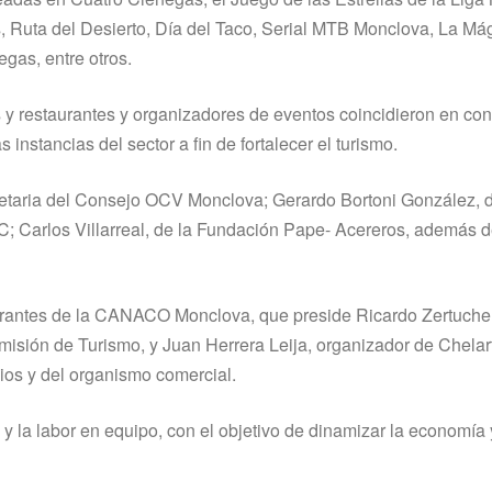
, Ruta del Desierto, Día del Taco, Serial MTB Monclova, La Má
egas, entre otros.
 y restaurantes y organizadores de eventos coincidieron en con
instancias del sector a fin de fortalecer el turismo.
retaria del Consejo OCV Monclova; Gerardo Bortoni González, 
 Carlos Villarreal, de la Fundación Pape- Acereros, además 
egrantes de la CANACO Monclova, que preside Ricardo Zertuche
isión de Turismo, y Juan Herrera Leija, organizador de Chelart
cios y del organismo comercial.
y la labor en equipo, con el objetivo de dinamizar la economía 