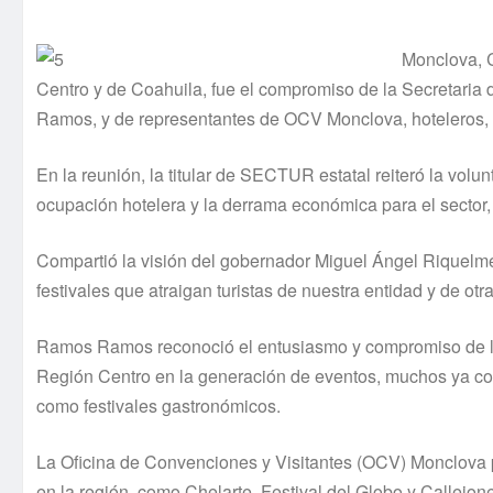
Monclova, C
Centro y de Coahuila, fue el compromiso de la Secretari
Ramos, y de representantes de OCV Monclova, hoteleros, r
En la reunión, la titular de SECTUR estatal reiteró la volun
ocupación hotelera y la derrama económica para el sector,
Compartió la visión del gobernador Miguel Ángel Riquelme S
festivales que atraigan turistas de nuestra entidad y de otr
Ramos Ramos reconoció el entusiasmo y compromiso de la c
Región Centro en la generación de eventos, muchos ya cons
como festivales gastronómicos.
La Oficina de Convenciones y Visitantes (OCV) Monclova p
en la región, como Chelarte, Festival del Globo y Callejo