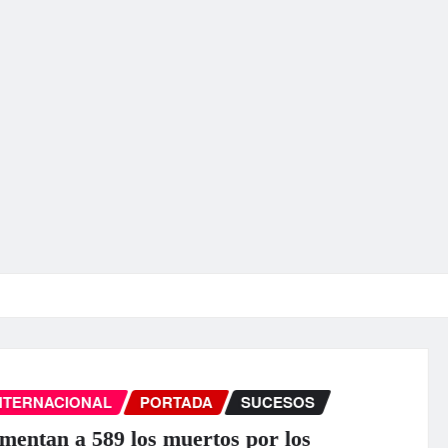
INTERNACIONAL
PORTADA
SUCESOS
EEUU anuncia una ayuda de 130 mill