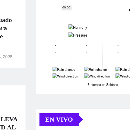
00:00
uado
-
ara
-
e
-
-
-
-
-
-
, 2026
-
-
-
-
-
-
El tiempo en Sabinas
LLEVA
EN VIVO
D AL