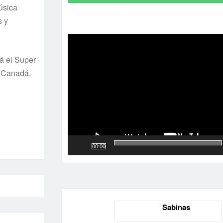
úsica
s y
Reproductor
de
vídeo
rá el Super
, Canadá,
00:00
Sabinas