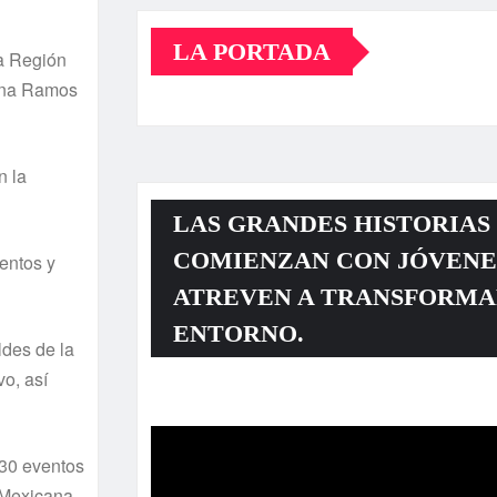
LA PORTADA
la Región
cena Ramos
n la
LAS GRANDES HISTORIAS
COMIENZAN CON JÓVENE
ventos y
ATREVEN A TRANSFORMA
ENTORNO.
ldes de la
o, así
Reproductor
de
 30 eventos
vídeo
a Mexicana