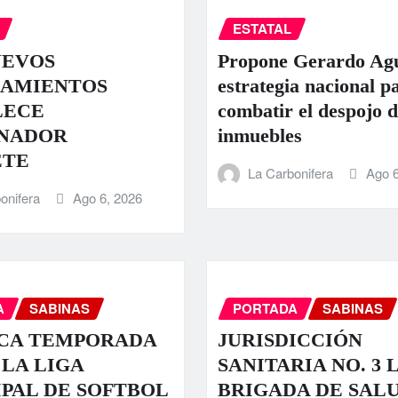
ESTATAL
UEVOS
Propone Gerardo Ag
AMIENTOS
estrategia nacional p
LECE
combatir el despojo d
NADOR
inmuebles
ETE
La Carbonifera
Ago 6
onifera
Ago 6, 2026
A
SABINAS
PORTADA
SABINAS
CA TEMPORADA
JURISDICCIÓN
 LA LIGA
SANITARIA NO. 3 
PAL DE SOFTBOL
BRIGADA DE SALU