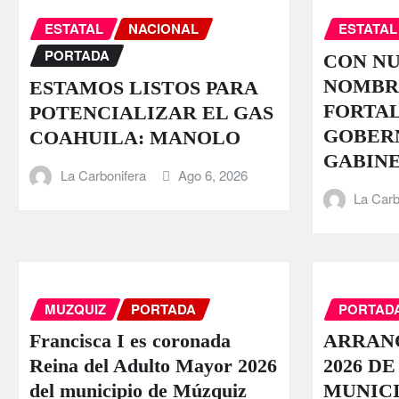
ESTATAL
NACIONAL
ESTATAL
PORTADA
CON N
NOMBR
ESTAMOS LISTOS PARA
FORTA
POTENCIALIZAR EL GAS
GOBER
COAHUILA: MANOLO
GABIN
La Carbonifera
Ago 6, 2026
La Carb
MUZQUIZ
PORTADA
PORTAD
Francisca I es coronada
ARRAN
Reina del Adulto Mayor 2026
2026 DE
del municipio de Múzquiz
MUNICI