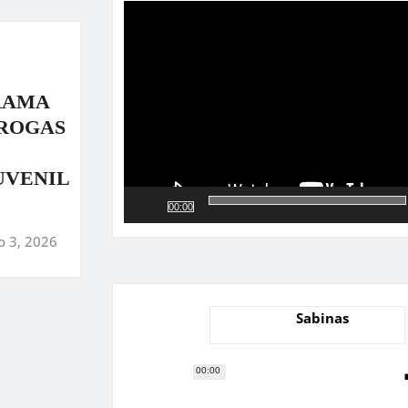
de
vídeo
RAMA
DROGAS
UVENIL
00:00
o 3, 2026
Sabinas
00:00