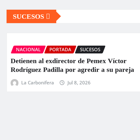
SUCESOS
INTERNACIONAL
PORTADA
SUCESO
r
Aumentan a 589 los muertos por l
eja
terremotos en Venezuela
La Carbonifera
Jun 26, 2026