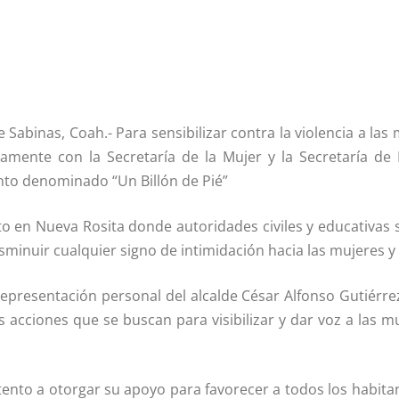
 Sabinas, Coah.- Para sensibilizar contra la violencia a las 
mente con la Secretarí­a de la Mujer y la Secretarí­a de
ento denominado “Un Billón de Pié”
to en Nueva Rosita donde autoridades civiles y educativas 
sminuir cualquier signo de intimidación hacia las mujeres y 
representación personal del alcalde César Alfonso Gutiérrez
s acciones que se buscan para visibilizar y dar voz a las m
.
tento a otorgar su apoyo para favorecer a todos los habitan