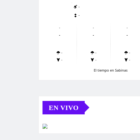
-
-
-
-
-
-
-
-
-
-
-
-
-
-
El tiempo en Sabinas
EN VIVO