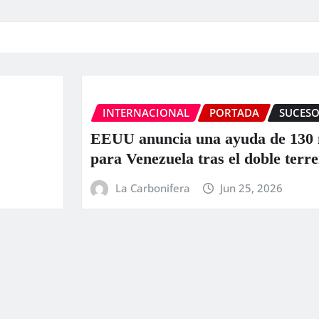
UCESOS
INTERNACIONAL
PORTAD
130 millones
La ONU llama a la colab
 terremoto
ante los “devastadores”
Venezuela
La Carbonifera
Jun 25