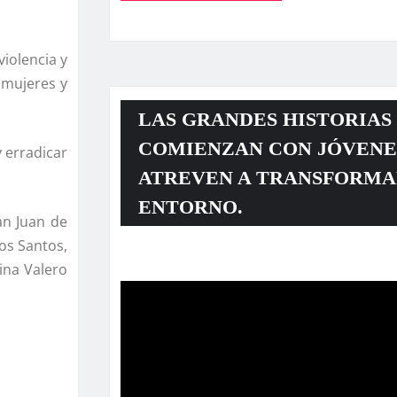
iolencia y
 mujeres y
LAS GRANDES HISTORIAS
COMIENZAN CON JÓVENE
 erradicar
ATREVEN A TRANSFORMA
ENTORNO.
an Juan de
los Santos,
Reproductor
ina Valero
de
vídeo