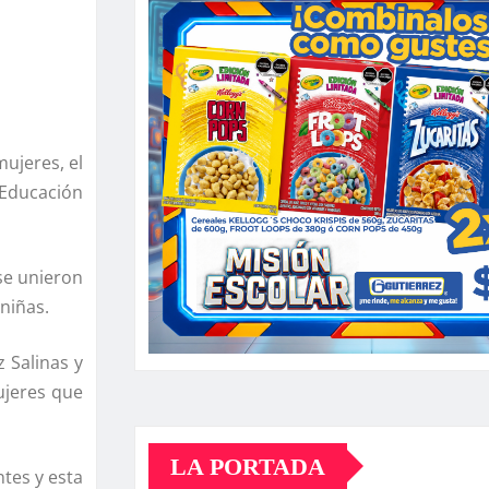
mujeres, el
 Educación
se unieron
niñas.
 Salinas y
ujeres que
LA PORTADA
tes y esta