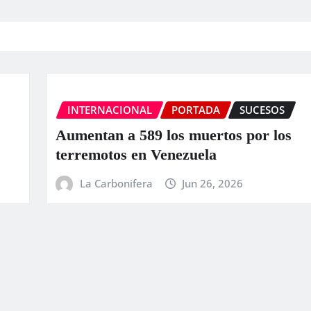
S
INTERNACIONAL
PORTADA
S
os
EEUU anuncia una ayuda de 
para Venezuela tras el doble
La Carbonifera
Jun 25, 2026