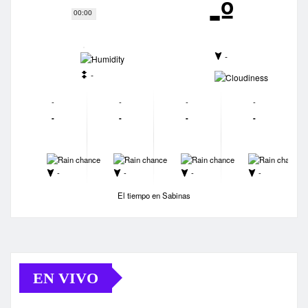
-º
00:00
-
-
-
-
-
-
-
-
-
-
-
-
-
-
-
-
-
-
-
-
El tiempo en Sabinas
EN VIVO