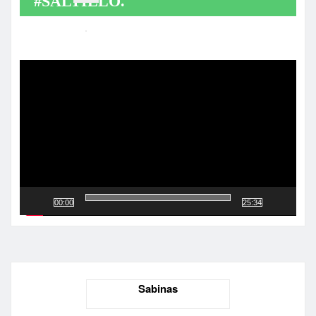
#SALTILLO.
Reproductor
de
vídeo
00:00
25:34
Sabinas