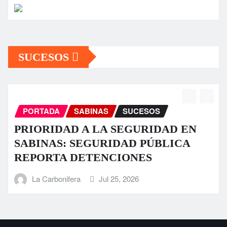
SUCESOS
PORTADA
SABINAS
SUCESOS
D EN
Fuerte tromba causa daños en al
LICA
sectores de Sabinas
La Carbonifera
Jul 23, 2026