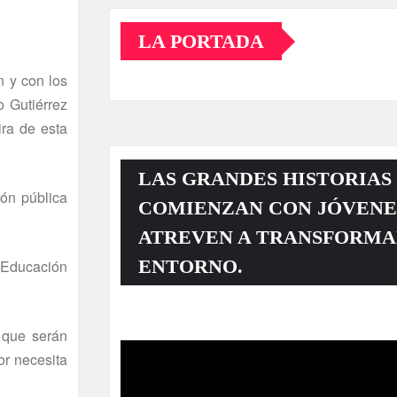
LA PORTADA
 y con los
o Gutiérrez
ra de esta
LAS GRANDES HISTORIAS
ión pública
COMIENZAN CON JÓVENE
ATREVEN A TRANSFORMA
ENTORNO.
e Educación
Reproductor
 que serán
de
or necesita
vídeo