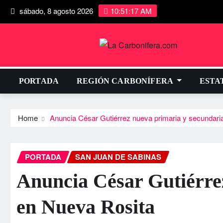
sábado, 8 agosto 2026
10:51:17 AM
PORTADA
REGIÓN CARBONÍFERA
ESTA
Home
Anuncia César Gutiérrez nueva primaria y secundari
PORTADA
SAN JUAN DE SABINAS
Anuncia César Gutiérre
en Nueva Rosita