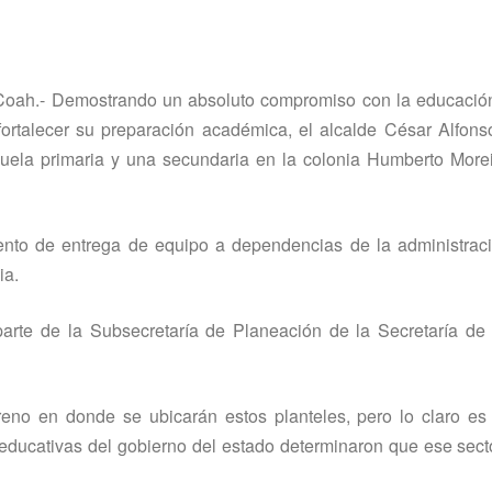
oah.- Demostrando un absoluto compromiso con la educación
ortalecer su preparación académica, el alcalde César Alfons
uela primaria y una secundaria en la colonia Humberto Morei
vento de entrega de equipo a dependencias de la administrac
ia.
arte de la Subsecretarí­a de Planeación de la Secretarí­a d
reno en donde se ubicarán estos planteles, pero lo claro es
 educativas del gobierno del estado determinaron que ese sect