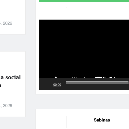
E
Reproductor
de
, 2026
vídeo
a social
a
00:00
, 2026
Sabinas