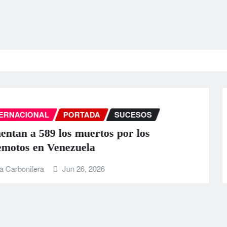
INTERNACIONAL
PORTADA
SUCESOS
EEUU anuncia una ayuda de 130 mil
para Venezuela tras el doble terremo
La Carbonifera
Jun 25, 2026