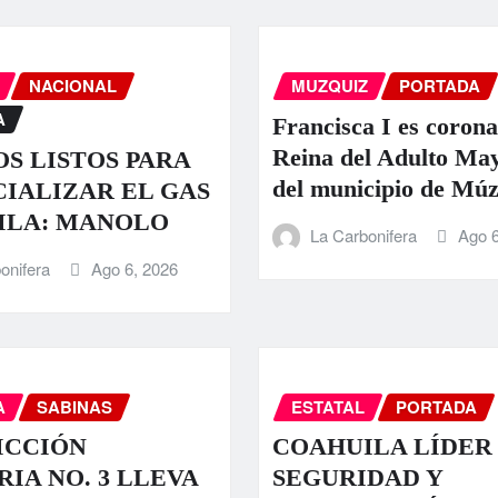
NACIONAL
MUZQUIZ
PORTADA
A
Francisca I es coron
Reina del Adulto Ma
S LISTOS PARA
del municipio de Múz
IALIZAR EL GAS
ILA: MANOLO
La Carbonifera
Ago 6
onifera
Ago 6, 2026
A
SABINAS
ESTATAL
PORTADA
ICCIÓN
COAHUILA LÍDER
RIA NO. 3 LLEVA
SEGURIDAD Y