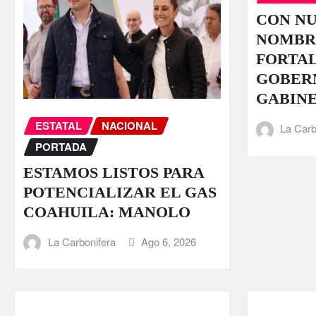
CON N
NOMBR
FORTA
GOBER
GABIN
ESTATAL
NACIONAL
La Carb
PORTADA
ESTAMOS LISTOS PARA
POTENCIALIZAR EL GAS
COAHUILA: MANOLO
La Carbonifera
Ago 6, 2026