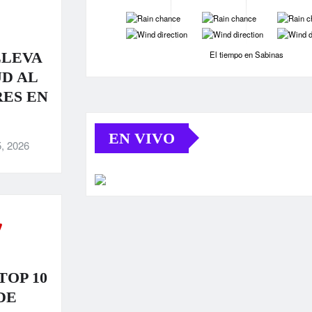
-
-
-
-
-
-
LLEVA
El tiempo en Sabinas
D AL
ES EN
EN VIVO
, 2026
TOP 10
DE