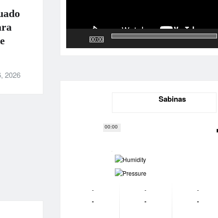
uado
ara
e
00:00
, 2026
Sabinas
00:00
-
-
-
-
-
-
-
-