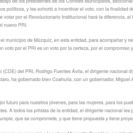
rabajo de los presidentes de los Comités Municipales, seccional
políticos, y les exhortó a incentivar el voto, con la finalidad 
 votar por el Revolucionario Institucional hará la diferencia, al
el nuevo PRI.
 el municipio de Múzquiz, en esta entidad, para acompañar y re
un voto por el PRI es un voto por la certeza, por el compromiso 
 (CDE) del PRI, Rodrigo Fuentes Ávila, el dirigente nacional 
á claro, ha gobernado bien Coahuila, con un gobernador, Miguel
or futuro para nuestros jóvenes, para las mujeres, para los pue
. A todos los priistas de la entidad, el dirigente nacional les 
umple, que se compromete, y que tiene propuesta y tiene proye