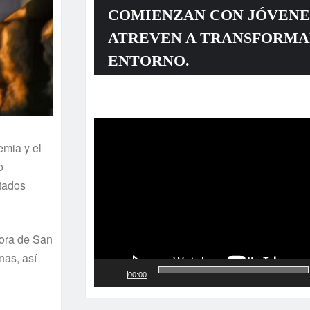
COMIENZAN CON JÓVENE
ATREVEN A TRANSFORMA
ENTORNO.
Reproductor
de
vídeo
emia y el
o
utados
dora de San
nas, así
00:00