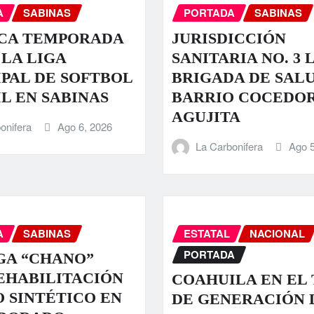
A
SABINAS
PORTADA
SABINAS
CA TEMPORADA
JURISDICCIÓN
 LA LIGA
SANITARIA NO. 3 
PAL DE SOFTBOL
BRIGADA DE SALU
L EN SABINAS
BARRIO COCEDOR
AGUJITA
onifera
Ago 6, 2026
La Carbonifera
Ago 5
A
SABINAS
ESTATAL
NACIONAL
PORTADA
GA “CHANO”
EHABILITACIÓN
COAHUILA EN EL 
O SINTÉTICO EN
DE GENERACIÓN 