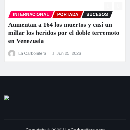
ONAL
PORTADA
SUCESOS
ESTATAL
164 los muertos y casi un
GOBIERNO
heridos por el doble terremoto
FUERZAS 
la
ATIENDEN
CONTINGE
era
Jun 25, 2026
La Carbonife