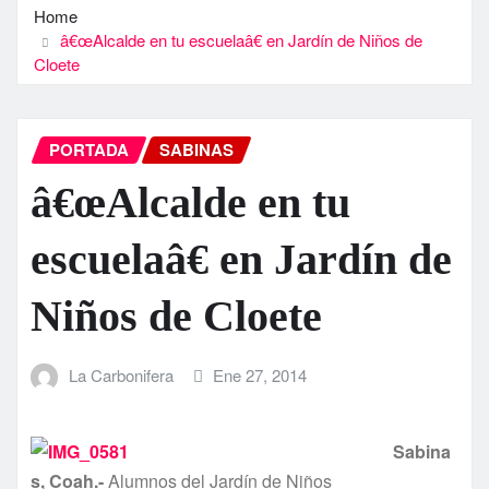
Home
â€œAlcalde en tu escuelaâ€ en Jardí­n de Niños de
Cloete
PORTADA
SABINAS
â€œAlcalde en tu
escuelaâ€ en Jardí­n de
Niños de Cloete
La Carbonifera
Ene 27, 2014
Sabina
s, Coah.-
Alumnos del Jardí­n de Niños