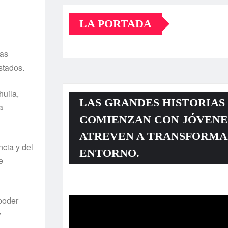
LA PORTADA
das
stados.
uila,
LAS GRANDES HISTORIAS
a
COMIENZAN CON JÓVENE
ATREVEN A TRANSFORMA
ncia y del
ENTORNO.
e
Reproductor
de
poder
vídeo
y