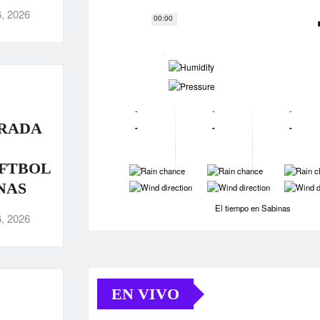
, 2026
00:00
-
-
-
-
-
RADA
-
-
-
OFTBOL
-
-
-
-
-
-
NAS
El tiempo en Sabinas
, 2026
EN VIVO