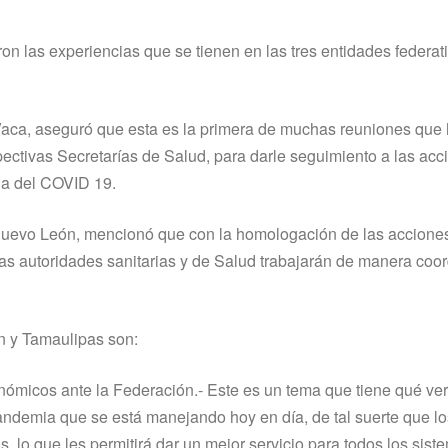
n las experiencias que se tienen en las tres entidades federat
aca, aseguró que esta es la primera de muchas reuniones que
pectivas Secretarías de Salud, para darle seguimiento a las ac
ia del COVID 19.
uevo León, mencionó que con la homologación de las acciones
 las autoridades sanitarias y de Salud trabajarán de manera coo
n y Tamaulipas son:
conómicos ante la Federación.- Este es un tema que tiene qué ve
demia que se está manejando hoy en día, de tal suerte que lo
, lo que les permitirá dar un mejor servicio para todos los sist