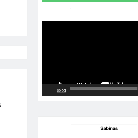
Reproductor
de
vídeo
00:00
S
Sabinas