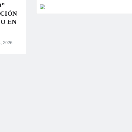
O”
ACIÓN
CO EN
, 2026