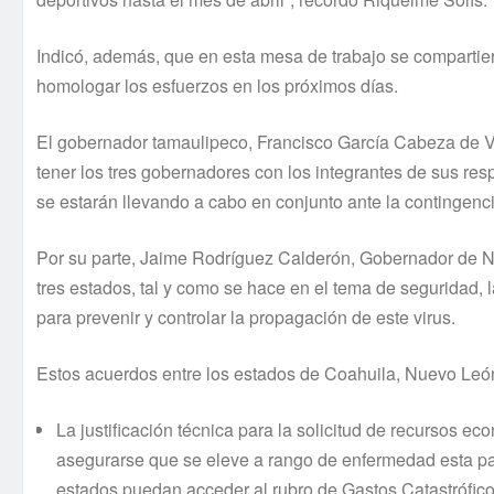
Indicó, además, que en esta mesa de trabajo se compartiero
homologar los esfuerzos en los próximos días.
El gobernador tamaulipeco, Francisco García Cabeza de V
tener los tres gobernadores con los integrantes de sus res
se estarán llevando a cabo en conjunto ante la contingenc
Por su parte, Jaime Rodríguez Calderón, Gobernador de N
tres estados, tal y como se hace en el tema de seguridad,
para prevenir y controlar la propagación de este virus.
Estos acuerdos entre los estados de Coahuila, Nuevo Leó
La justificación técnica para la solicitud de recursos e
asegurarse que se eleve a rango de enfermedad esta pan
estados puedan acceder al rubro de Gastos Catastróficos