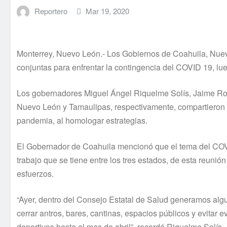
Reportero
Mar 19, 2020
Monterrey, Nuevo León.- Los Gobiernos de Coahuila, Nue
conjuntas para enfrentar la contingencia del COVID 19, lue
Los gobernadores Miguel Ángel Riquelme Solís, Jaime Ro
Nuevo León y Tamaulipas, respectivamente, compartieron 
pandemia, al homologar estrategias.
El Gobernador de Coahuila mencionó que el tema del COVID 
trabajo que se tiene entre los tres estados, de esta reun
esfuerzos.
“Ayer, dentro del Consejo Estatal de Salud generamos algu
cerrar antros, bares, cantinas, espacios públicos y evitar 
deportivos hasta el mes de abril”, recordó Riquelme Solís.