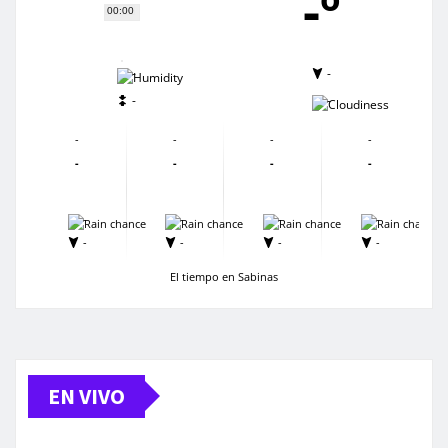
-º
00:00
-
-
-
-
-
-
-
-
-
-
-
-
-
-
-
-
-
-
-
-
El tiempo en Sabinas
EN VIVO