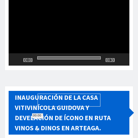
de
vídeo
00:00
00:30
INAUGURACIÓN DE LA CASA
VITIVINÍCOLA GUIDOVA Y
DEVELACIÓN DE ÍCONO EN RUTA
00:00
VINOS & DINOS EN ARTEAGA.