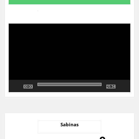
Reproductor
de
vídeo
00:00
25:34
Sabinas