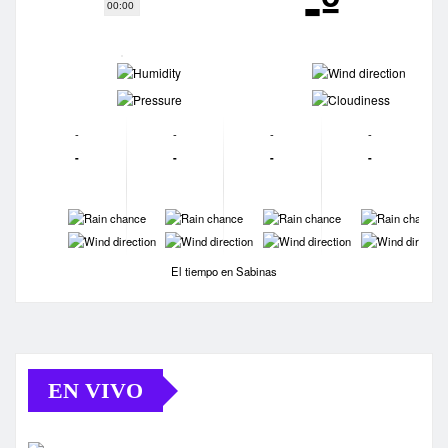
-º
00:00
-
-
-
-
-
-
-
-
-
-
-
-
-
-
-
-
-
-
-
-
El tiempo en Sabinas
EN VIVO