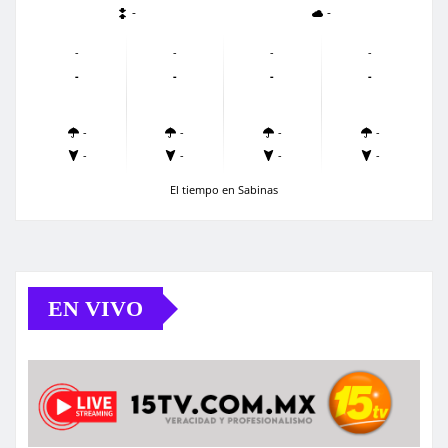
-
-
-
-
-
-
-
-
-
-
-
-
-
-
-
-
-
-
El tiempo en Sabinas
EN VIVO